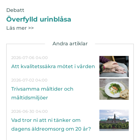
Debatt
Överfylld urinblåsa
Läs mer >>
2026-07-06 04:00
Att kvalitetssäkra mötet i vården
2026-07-02 04:00
Trivsamma måltider och
måltidsmiljöer
2026-06-30 04:00
Vad tror ni att ni tänker om
dagens äldreomsorg om 20 år?