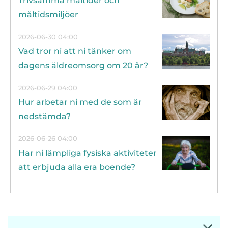
Trivsamma måltider och
måltidsmiljöer
2026-06-30 04:00
Vad tror ni att ni tänker om
dagens äldreomsorg om 20 år?
2026-06-29 04:00
Hur arbetar ni med de som är
nedstämda?
2026-06-26 04:00
Har ni lämpliga fysiska aktiviteter
att erbjuda alla era boende?