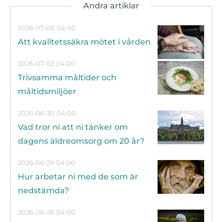
2026-07-06 04:00
Att kvalitetssäkra mötet i vården
2026-07-02 04:00
Trivsamma måltider och
måltidsmiljöer
2026-06-30 04:00
Vad tror ni att ni tänker om
dagens äldreomsorg om 20 år?
2026-06-29 04:00
Hur arbetar ni med de som är
nedstämda?
2026-06-26 04:00