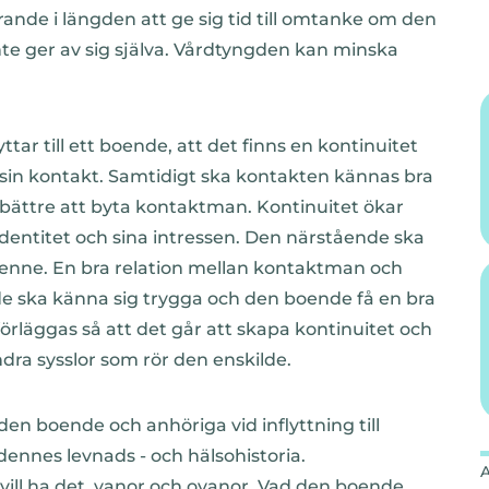
nde i längden att ge sig tid till omtanke om den
nte ger av sig själva. Vårdtyngden kan minska
tar till ett boende, att det finns en kontinuitet
a sin kontakt. Samtidigt ska kontakten kännas bra
 bättre att byta kontaktman. Kontinuitet ökar
dentitet och sina intressen. Den närstående ska
nne. En bra relation mellan kontaktman och
de ska känna sig trygga och den boende få en bra
örläggas så att det går att skapa kontinuitet och
dra sysslor som rör den enskilde.
boende och anhöriga vid inflyttning till
nnes levnads - och hälsohistoria.
ill ha det, vanor och ovanor. Vad den boende