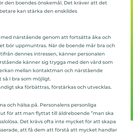
för den boendes önskemål. Det kräver att det
betare kan stärka den enskildes
 med närstående genom att fortsätta åka och
lket bör uppmuntras. När de boende mår bra och
utifrån dennes intressen, känner personalen
 närstående känner sig trygga med den vård som
amverkan mellan kontaktman och närstående
 så I bra som möjligt.
igt ska förbättras, förstärkas och utvecklas.
ma och hälsa på. Personalens personliga
t för att man flyttat till äldreboende ”man ska
sslolösa. Det krävs ofta inte mycket för att skapa
esserade, att få dem att förstå att mycket handlar