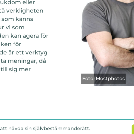
jukdom eller
stå verkligheten
t som känns
ur vi som
en kan agera för
sken för
de är ett verktyg
rta meningar, då
ill sig mer
Foto: Mostphotos
r att hävda sin självbestämmanderätt.