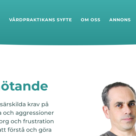
T
VÅRDPRAKTIKANS SYFTE
OM OSS
ANNONS
mötande
särskilda krav på
ka och aggressioner
org och frustration
att förstå och göra