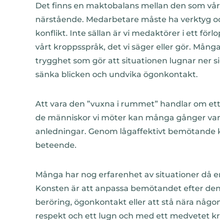
Det finns en maktobalans mellan den som vå
närstående. Medarbetare måste ha verktyg oc
konflikt. Inte sällan är vi medaktörer i ett fö
vårt kroppsspråk, det vi säger eller gör. Många
trygghet som gör att situationen lugnar ner si
sänka blicken och undvika ögonkontakt.
Att vara den ”vuxna i rummet” handlar om ett 
de människor vi möter kan många gånger vara 
anledningar. Genom lågaffektivt bemötande k
beteende.
Många har nog erfarenhet av situationer då en 
Konsten är att anpassa bemötandet efter den s
beröring, ögonkontakt eller att stå nära någ
respekt och ett lugn och med ett medvetet kr