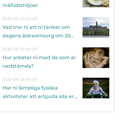
måltidsmiljöer
2026-06-30 04:00
Vad tror ni att ni tänker om
dagens äldreomsorg om 20
år?
2026-06-29 04:00
Hur arbetar ni med de som är
nedstämda?
2026-06-26 04:00
Har ni lämpliga fysiska
aktiviteter att erbjuda alla era
boende?