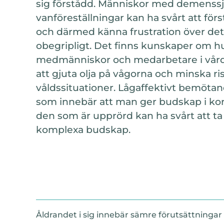
sig förstådd. Människor med demenss
vanföreställningar kan ha svårt att för
och därmed känna frustration över de
obegripligt. Det finns kunskaper om h
medmänniskor och medarbetare i vård
att gjuta olja på vågorna och minska ri
våldssituationer. Lågaffektivt bemötan
som innebär att man ger budskap i ko
den som är upprörd kan ha svårt att ta t
komplexa budskap.
Åldrandet i sig innebär sämre förutsättninga