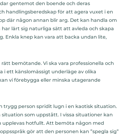
rdar gentemot den boende och deras
h handlingsberedskap för att agera vuxet i en
rlopp där någon annan blir arg. Det kan handla om
 har lärt sig naturliga sätt att avleda och skapa
g. Enkla knep kan vara att backa undan lite,
rätt bemötande. Vi ska vara professionella och
i ett känslomässigt underläge av olika
an vi förebygga eller minska utagerande
trygg person spridit lugn i en kaotisk situation.
ituation som uppstått. I vissa situationer kan
on upplevas hotfullt. Att bemöta någon med
oppsspråk gör att den personen kan ”spegla sig”