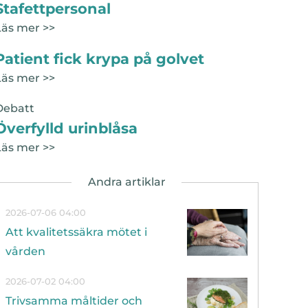
Stafettpersonal
Läs mer >>
Patient fick krypa på golvet
Läs mer >>
Debatt
Överfylld urinblåsa
Läs mer >>
2026-07-06 04:00
Att kvalitetssäkra mötet i
vården
2026-07-02 04:00
Trivsamma måltider och