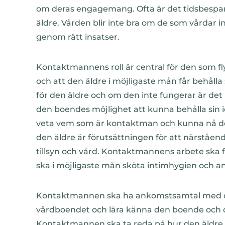
om deras engagemang. Ofta är det tidsbespara
äldre. Vården blir inte bra om de som vårdar i
genom rätt insatser.
Kontaktmannens roll är central för den som flyt
och att den äldre i möjligaste mån får behåll
för den äldre och om den inte fungerar är det
den boendes möjlighet att kunna behålla sin i
veta vem som är kontaktman och kunna nå de
den äldre är förutsättningen för att närståen
tillsyn och vård. Kontaktmannens arbete ska f
ska i möjligaste mån sköta intimhygien och an
Kontaktmannen ska ha ankomstsamtal med den 
vårdboendet och lära känna den boende och de
Kontaktmannen ska ta reda på hur den äldre v