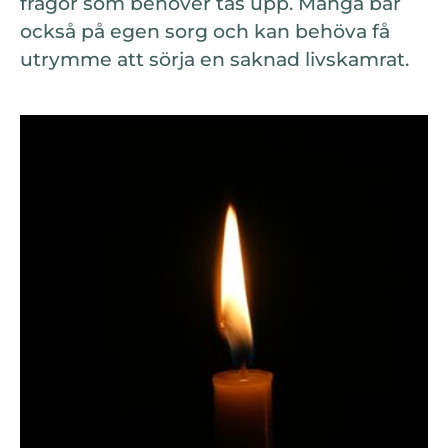
frågor som behöver tas upp. Många bär
också på egen sorg och kan behöva få
utrymme att sörja en saknad livskamrat.