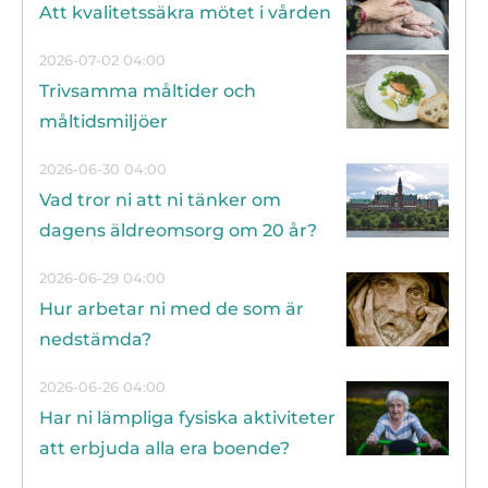
Att kvalitetssäkra mötet i vården
2026-07-02 04:00
Trivsamma måltider och
måltidsmiljöer
2026-06-30 04:00
Vad tror ni att ni tänker om
dagens äldreomsorg om 20 år?
2026-06-29 04:00
Hur arbetar ni med de som är
nedstämda?
2026-06-26 04:00
Har ni lämpliga fysiska aktiviteter
att erbjuda alla era boende?