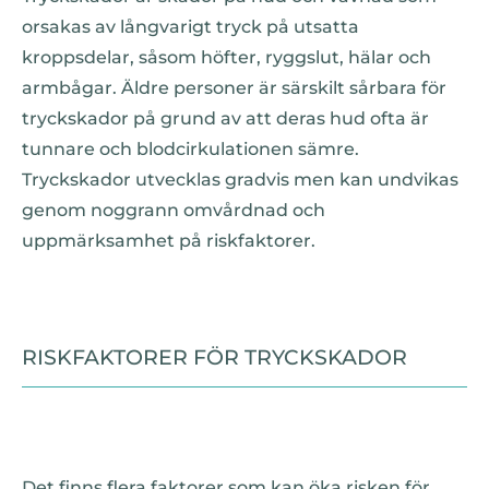
orsakas av långvarigt tryck på utsatta
kroppsdelar, såsom höfter, ryggslut, hälar och
armbågar. Äldre personer är särskilt sårbara för
tryckskador på grund av att deras hud ofta är
tunnare och blodcirkulationen sämre.
Tryckskador utvecklas gradvis men kan undvikas
genom noggrann omvårdnad och
uppmärksamhet på riskfaktorer.
RISKFAKTORER FÖR TRYCKSKADOR
Det finns flera faktorer som kan öka risken för