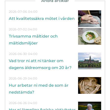
2026-07-06 04:00
Att kvalitetssäkra mötet i vården
2026-07-02 04:00
Trivsamma måltider och
måltidsmiljöer
2026-06-30 04:00
Vad tror ni att ni tänker om
dagens äldreomsorg om 20 år?
2026-06-29 04:00
Hur arbetar ni med de som är
nedstämda?
2026-06-26 04:00
Har ni lämpliga fysiska aktiviteter