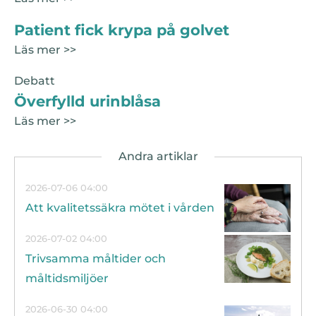
Patient fick krypa på golvet
Läs mer >>
Debatt
Överfylld urinblåsa
Läs mer >>
2026-07-06 04:00
Att kvalitetssäkra mötet i vården
2026-07-02 04:00
Trivsamma måltider och
måltidsmiljöer
2026-06-30 04:00